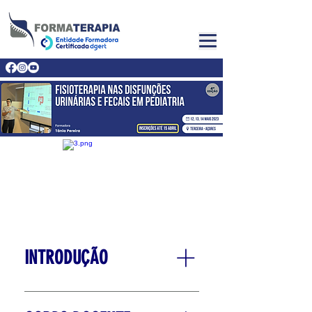
INTRODUÇÃO
O controlo da função da bexiga e
do intestino depende de uma