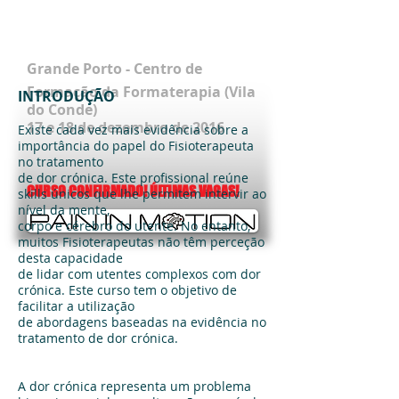
Thinking beyond
muscles & joints
Grande Porto - Centro de
Formação da Formaterapia (Vila
INTRODUÇÃO
do Conde)
17 e 18 de dezembro de 2016
Existe cada vez mais evidência sobre a
importância do papel do Fisioterapeuta
no tratamento
de dor crónica. Este profissional reúne
CURSO CONFIRMADO! ÚLTIMAS VAGAS!
skills únicos que lhe permitem intervir ao
nível da mente,
corpo e cérebro do utente. No entanto,
muitos Fisioterapeutas não têm perceção
desta capacidade
de lidar com utentes complexos com dor
crónica. Este curso tem o objetivo de
facilitar a utilização
de abordagens baseadas na evidência no
tratamento de dor crónica.
A dor crónica representa um problema